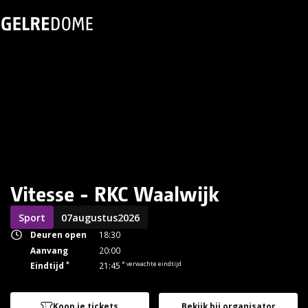
Vitesse - RKC Waalwijk
Sport
07
augustus
2026
Deuren open
18:30
Aanvang
20:00
*
* verwachte eindtijd
Eindtijd
21:45
Koop je tickets
Bekijk bij organisator