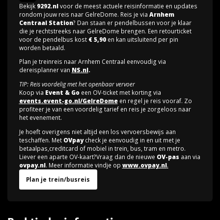
Bekijk
9292.nl
voor de meest actuele reisinformatie en updates
rondom jouw reis naar GelreDome. Reis je via
Arnhem
Centraal Station
? Dan staan er pendelbussen voor je klaar
die je rechtstreeks naar GelreDome brengen. Een retourticket
voor de pendelbus kost
€ 5,90
en kan uitsluitend per pin
worden betaald.
Plan je treinreis naar Arnhem Centraal eenvoudig via
dereisplanner van
NS.nl
.
TIP: Reis voordelig met het openbaar vervoer
Koop via
Event & Go
een OV-ticket met korting via
events.event-go.nl/GelreDome
en regel je reis vooraf. Zo
profiteer je van een voordelig tarief en reis je zorgeloos naar
het evenement.
Je hoeft overigens niet altijd een los vervoersbewijs aan
teschaffen. Met
OVpay
check je eenvoudig in en uit met je
betaalpas,creditcard of mobiel in trein, bus, tram en metro.
Liever een aparte OV-kaart?Vraag dan de nieuwe
OV-pas
aan via
ovpay.nl
. Meer informatie vindje op
www.ovpay.nl
.
Plan je trein/busreis