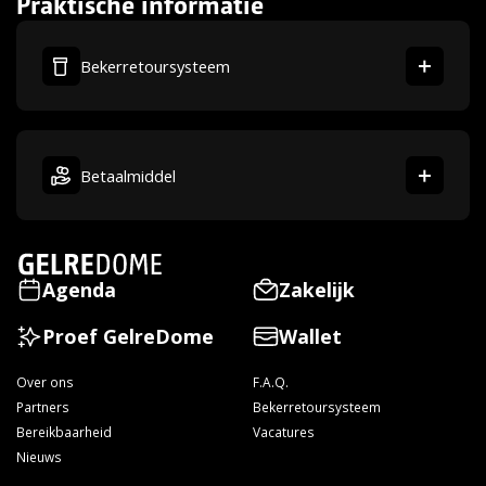
Praktische informatie
Bekerretoursysteem
Betaalmiddel
Agenda
Zakelijk
Proef GelreDome
Wallet
Over ons
F.A.Q.
Partners
Bekerretoursysteem
Bereikbaarheid
Vacatures
Nieuws