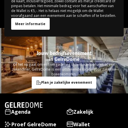
de kaart, inclusief tegoed, zowel contant als met je creditcard of
pinpas betalen. Het minimale bedrag voor het aanschaffen van
de Wallet is €5,-. Het is helaas niet mogelijk om de Wallet
voorafgaand aan een evenement aan te schaffen of te bestellen.
Meer informatie
Jouw bedrijfsevenement
in GelreDome
Of het nu gaat om een vergadering tijdens kantooruren of een
zakendiner, GelreDome is een uitstekende locatie voor zakelijke
bijeenkomsten.
Plan je zakelijke evenement
Slide 2 of 2.
Agenda
Zakelijk
Proef GelreDome
Wallet