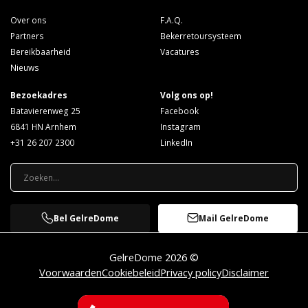
Over ons
F.A.Q.
Partners
Bekerretoursysteem
Bereikbaarheid
Vacatures
Nieuws
Bezoekadres
Volg ons op!
Batavierenweg 25
Facebook
6841 HN Arnhem
Instagram
+31 26 207 2300
LinkedIn
Bel GelreDome
Mail GelreDome
GelreDome 2026 ©
Voorwaarden
Cookiebeleid
Privacy policy
Disclaimer