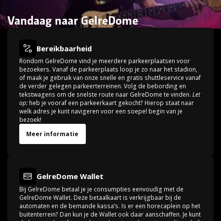
Vandaag naar GelreDome
Slide 2 of 3.
Bereikbaarheid
Rondom GelreDome vind je meerdere parkeerplaatsen voor
bezoekers. Vanaf de parkeerplaats loop je zo naar het stadion,
of maak je gebruik van onze snelle en gratis shuttleservice vanaf
de verder gelegen parkeerterreinen. Volg de bebording en
tekstwagens om de snelste route naar GelreDome te vinden.
Let
op:
heb je vooraf een parkeerkaart gekocht? Hierop staat naar
welk adres je kunt navigeren voor een soepel begin van je
bezoek!
Meer informatie
GelreDome Wallet
Bij GelreDome betaal je je consumpties eenvoudig met de
GelreDome Wallet. Deze betaalkaart is verkrijgbaar bij de
automaten en de bemande kassa’s. Is er een horecaplein op het
buitenterrein? Dan kun je de Wallet ook daar aanschaffen. Je kunt