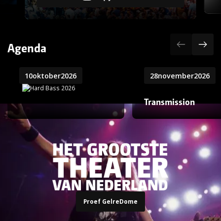
Agenda
10
oktober
2026
28
november
2026
Transmission
Proef GelreDome