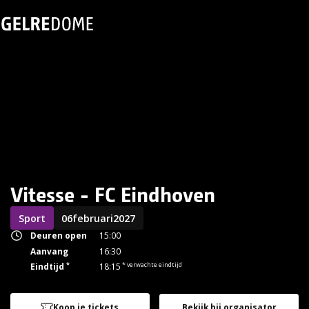
Vitesse - FC Eindhoven
Sport
06
februari
2027
Deuren open
15:00
Aanvang
16:30
*
* verwachte eindtijd
Eindtijd
18:15
Koop je tickets
Bekijk bij organisator