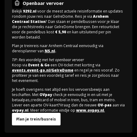
Openbaar vervoer
Bekijk
9292.nl
voor de meest actuele reisinformatie en updates
rondom jouw reis naar GelreDome. Reis je via
Arnhem
Centraal Station
? Dan staan er pendelbussen voor je klaar
die je rechtstreeks naar GelreDome brengen. Een retourticket
voor de pendelbus kost
€ 5,90
en kan uitsluitend per pin
worden betaald.
Plan je treinreis naar Arnhem Centraal eenvoudig via
dereisplanner van
NS.nl
.
TIP: Reis voordelig met het openbaar vervoer
Koop via
Event & Go
een OV-ticket met korting via
events.event-go.nl/GelreDome
en regel je reis vooraf. Zo
profiteer je van een voordelig tarief en reis je zorgeloos naar
het evenement.
Je hoeft overigens niet altijd een los vervoersbewijs aan
teschaffen. Met
OVpay
check je eenvoudig in en uit met je
betaalpas,creditcard of mobiel in trein, bus, tram en metro.
Liever een aparte OV-kaart?Vraag dan de nieuwe
OV-pas
aan via
ovpay.nl
. Meer informatie vindje op
www.ovpay.nl
.
Plan je trein/busreis