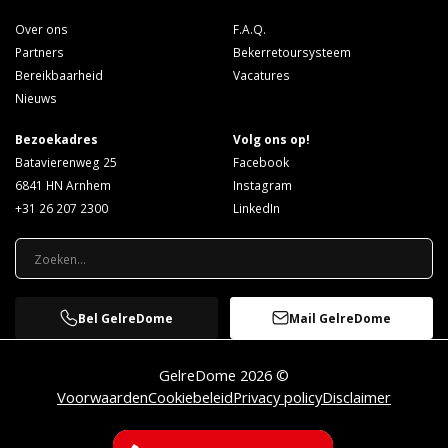
Over ons
F.A.Q.
Partners
Bekerretoursysteem
Bereikbaarheid
Vacatures
Nieuws
Bezoekadres
Volg ons op!
Batavierenweg 25
Facebook
6841 HN Arnhem
Instagram
+31 26 207 2300
LinkedIn
Bel GelreDome
Mail GelreDome
GelreDome 2026 ©
Voorwaarden
Cookiebeleid
Privacy policy
Disclaimer