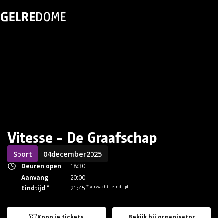
Vitesse - De Graafschap
Sport
04
december
2025
Deuren open
18:30
Aanvang
20:00
*
* verwachte eindtijd
Eindtijd
21:45
Koop je tickets
Bekijk bij organisator