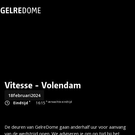
Vitesse - Volendam
18
februari
2024
*
* verwachte eindtijd
Eindtijd
16:15
De deuren van GelreDome gaan anderhalf uur voor aanvang
van de wedstrijd open. We adviseren je om op tijd bij het