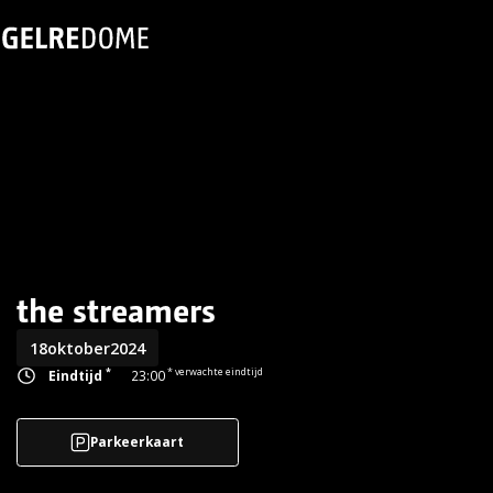
the streamers
18
oktober
2024
*
* verwachte eindtijd
Eindtijd
23:00
Parkeerkaart