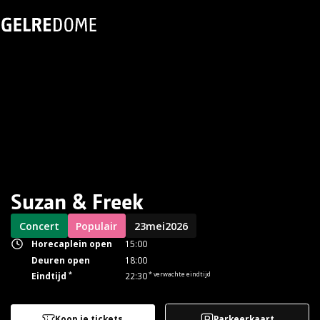
Suzan & Freek
Concert
Populair
23
mei
2026
Horecaplein open
15:00
Deuren open
18:00
*
* verwachte eindtijd
Eindtijd
22:30
Koop je tickets
Parkeerkaart