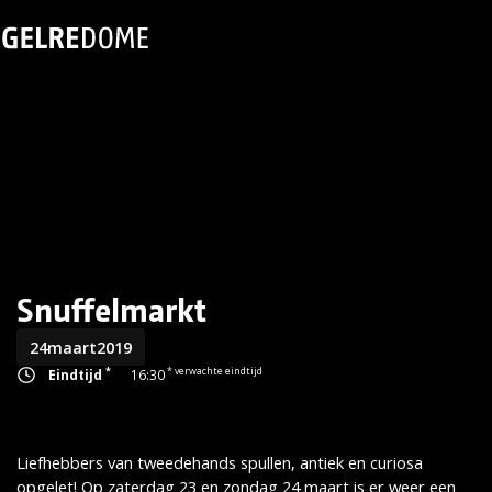
Snuffelmarkt
24
maart
2019
*
* verwachte eindtijd
Eindtijd
16:30
Liefhebbers van tweedehands spullen, antiek en curiosa
opgelet! Op zaterdag 23 en zondag 24 maart is er weer een