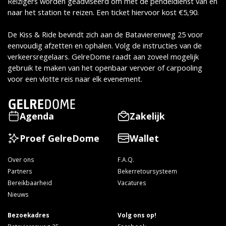
Reizigers worden geadviseerd om met de pendeldienst van en
naar het station te reizen. Een ticket hiervoor kost €5,90.
De Kiss & Ride bevindt zich aan de Batavierenweg 25 voor
eenvoudig afzetten en ophalen. Volg de instructies van de
verkeersregelaars. GelreDome raadt aan zoveel mogelijk
gebruik te maken van het openbaar vervoer of carpooling
voor een vlotte reis naar elk evenement.
Agenda
Zakelijk
Proef GelreDome
Wallet
Over ons
F.A.Q.
Partners
Bekerretoursysteem
Bereikbaarheid
Vacatures
Nieuws
Bezoekadres
Volg ons op!