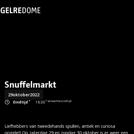
Snuffelmarkt
29
oktober
2022
*
* verwachte eindtijd
Eindtijd
16:30
Liefhebbers van tweedehands spullen, antiek en curiosa
opgelet! Op zaterdag 29 en zondag 30 oktober is er weer een