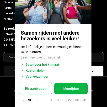
Over ons
F.A.Q.
Partners
Bekerretoursysteem
Bereikbaarheid
Vacatures
Nieuws
Bezoekadres
Volg ons op!
Batavierenweg 25
Facebook
6841 HN Arnhem
Instagram
+31 26 207 2300
LinkedIn
Bel GelreDome
Mail GelreDome
GelreDome 2026 ©
Voorwaarden
Cookiebeleid
Privacy policy
Disclaimer