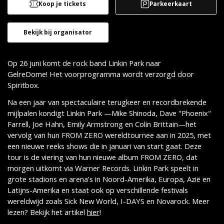
Koop je tickets
Parkeerkaart
Bekijk bij organisator
Op 26 juni komt de rock band Linkin Park naar
GelreDome! Het voorprogramma wordt verzorgd door
Spiritbox.
Na een jaar van spectaculaire terugkeer en recordbrekende
mijlpalen kondigt Linkin Park —Mike Shinoda, Dave "Phoenix"
Farrell, Joe Hahn, Emily Armstrong en Colin Brittain—het
vervolg van hun FROM ZERO wereldtournee aan in 2025, met
een nieuwe reeks shows die in januari van start gaat. Deze
tour is de viering van hun nieuwe album FROM ZERO, dat
morgen uitkomt via Warner Records. Linkin Park speelt in
grote stadions en arena’s in Noord-Amerika, Europa, Azië en
Latijns-Amerika en staat ook op verschillende festivals
wereldwijd zoals Sick New World, I-DAYS en Novarock. Meer
lezen? Bekijk het artikel
hier
!