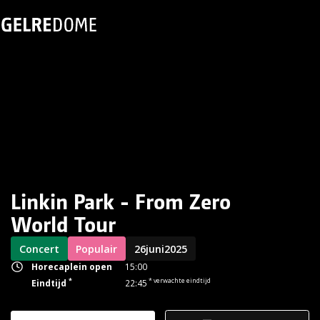
Linkin Park - From Zero
World Tour
Concert
Populair
26
juni
2025
Horecaplein open
15:00
*
* verwachte eindtijd
Eindtijd
22:45