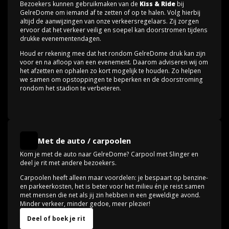
Bezoekers kunnen gebruikmaken van de
Kiss & Ride
bij
GelreDome om iemand af te zetten of op te halen. Volg hierbij
altijd de aanwijzingen van onze verkeersregelaars. Zij zorgen
ervoor dat het verkeer veilig en soepel kan doorstromen tijdens
drukke evenementendagen.
Houd er rekening mee dat het rondom GelreDome druk kan zijn
voor en na afloop van een evenement. Daarom adviseren wij om
het afzetten en ophalen zo kort mogelijk te houden. Zo helpen
we samen om opstoppingen te beperken en de doorstroming
rondom het stadion te verbeteren.
Met de auto / carpoolen
Kom je met de auto naar GelreDome? Carpool met
Slinger en
deel je rit met andere bezoekers.
Carpoolen heeft alleen maar voordelen: je bespaart op benzine-
en parkeerkosten, het is beter voor het milieu én je reist samen
met mensen die net als jij zin hebben in een geweldige avond.
Minder verkeer, minder gedoe, meer plezier!
Deel of boek je rit