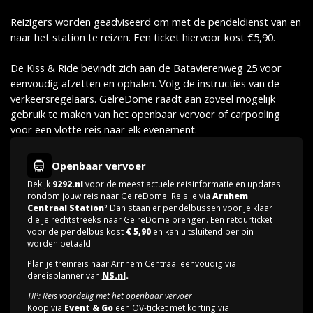
Reizigers worden geadviseerd om met de pendeldienst van en
naar het station te reizen. Een ticket hiervoor kost €5,90.
De Kiss & Ride bevindt zich aan de Batavierenweg 25 voor
eenvoudig afzetten en ophalen. Volg de instructies van de
verkeersregelaars. GelreDome raadt aan zoveel mogelijk
gebruik te maken van het openbaar vervoer of carpooling
voor een vlotte reis naar elk evenement.
Openbaar vervoer
Bekijk
9292.nl
voor de meest actuele reisinformatie en updates
rondom jouw reis naar GelreDome. Reis je via
Arnhem
Centraal Station
? Dan staan er pendelbussen voor je klaar
die je rechtstreeks naar GelreDome brengen. Een retourticket
voor de pendelbus kost
€ 5,90
en kan uitsluitend per pin
worden betaald.
Plan je treinreis naar Arnhem Centraal eenvoudig via
dereisplanner van
NS.nl
.
TIP: Reis voordelig met het openbaar vervoer
Koop via
Event & Go
een OV-ticket met korting via