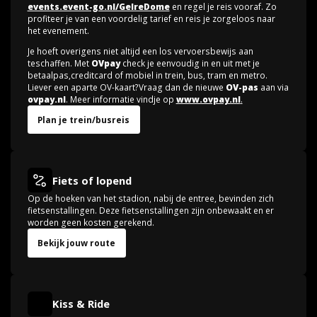
events.event-go.nl/GelreDome
en regel je reis vooraf. Zo
profiteer je van een voordelig tarief en reis je zorgeloos naar
het evenement.
Je hoeft overigens niet altijd een los vervoersbewijs aan
teschaffen. Met
OVpay
check je eenvoudig in en uit met je
betaalpas,creditcard of mobiel in trein, bus, tram en metro.
Liever een aparte OV-kaart?Vraag dan de nieuwe
OV-pas
aan via
ovpay.nl
. Meer informatie vindje op
www.ovpay.nl
.
Plan je trein/busreis
Fiets of lopend
Op de hoeken van het stadion, nabij de entree, bevinden zich
fietsenstallingen. Deze fietsenstallingen zijn onbewaakt en er
worden geen kosten gerekend.
Bekijk jouw route
Kiss & Ride