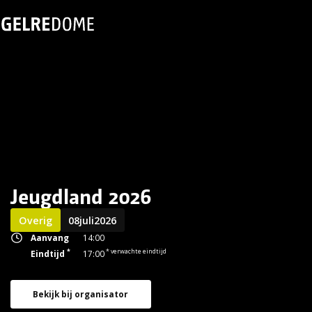
Jeugdland 2026
Overig
08
juli
2026
Aanvang
14:00
*
* verwachte eindtijd
Eindtijd
17:00
Bekijk bij organisator