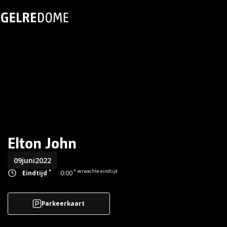
Elton John
09
juni
2022
*
* verwachte eindtijd
Eindtijd
0:00
Parkeerkaart