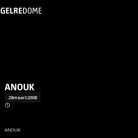
ANOUK
28
maart
2008
ANOUK